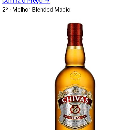
Confira o Preço
→
2
º ·
Melhor Blended Macio