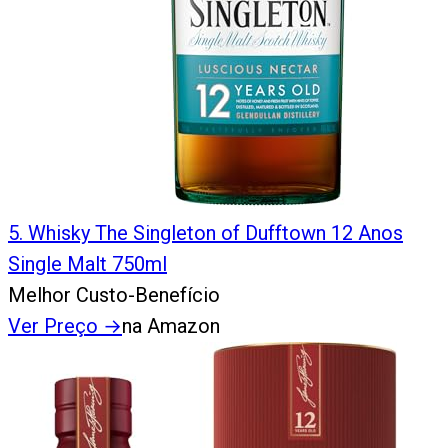
5
.
Whisky The Singleton of Dufftown 12 Anos
Single Malt 750ml
Melhor Custo-Benefício
Ver Preço
→
na Amazon