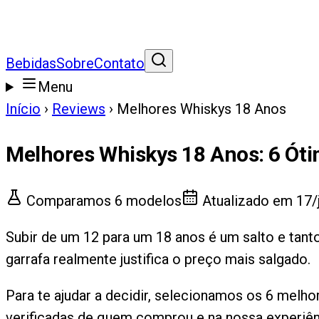
Bebidas
Sobre
Contato
Menu
Início
›
Reviews
›
Melhores Whiskys 18 Anos
Melhores Whiskys 18 Anos
:
6
Óti
Comparamos
6
modelos
Atualizado em
17/
Subir de um 12 para um 18 anos é um salto e tanto
garrafa realmente justifica o preço mais salgado.
Para te ajudar a decidir, selecionamos os 6 melh
verificadas de quem comprou e na nossa experiên