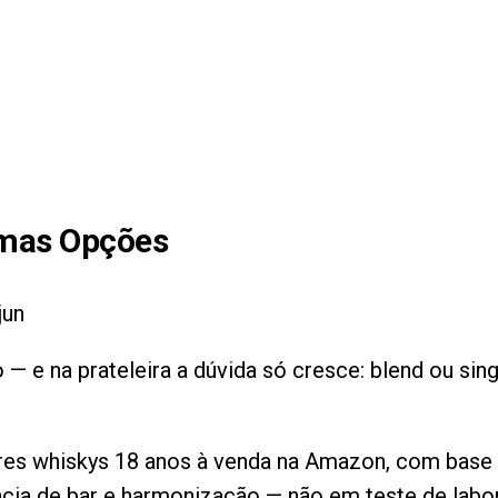
mas Opções
jun
 — e na prateleira a dúvida só cresce: blend ou sin
ores whiskys 18 anos à venda na Amazon, com base 
cia de bar e harmonização — não em teste de labor