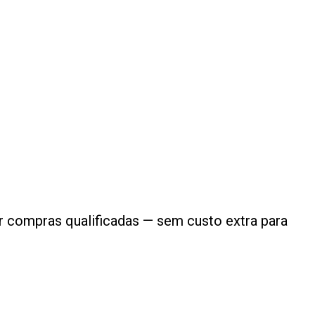
compras qualificadas — sem custo extra para