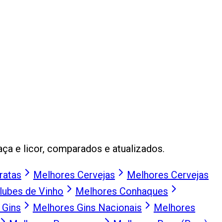
aça e licor, comparados e atualizados.
ratas
Melhores Cervejas
Melhores Cervejas
lubes de Vinho
Melhores Conhaques
 Gins
Melhores Gins Nacionais
Melhores