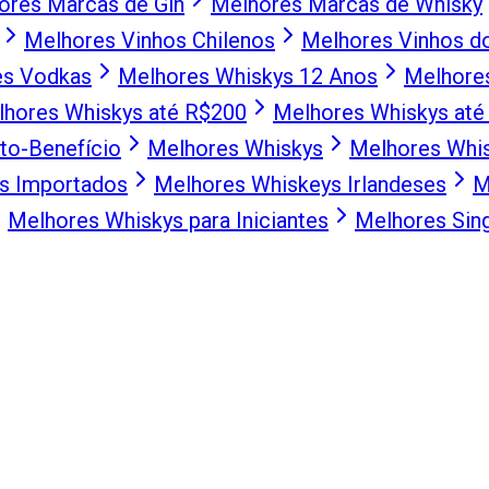
ores Marcas de Gin
Melhores Marcas de Whisky
Melhores Vinhos Chilenos
Melhores Vinhos d
es Vodkas
Melhores Whiskys 12 Anos
Melhore
hores Whiskys até R$200
Melhores Whiskys até
to-Benefício
Melhores Whiskys
Melhores Whis
s Importados
Melhores Whiskeys Irlandeses
M
Melhores Whiskys para Iniciantes
Melhores Sing